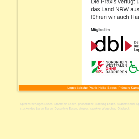
Die Praxis verfügt 
das Land NRW ausg
führen wir auch H
Mitglied im
Logopädische Praxis Heike Bagus, Plümers Kamp
Sprechstoerungen Essen
,
Stammeln Essen
,
phonetische Stoerung Essen
,
Akademischer Sp
stockendes Lesen Essen
,
Dysarthrie Essen
,
eingeschraenkter Wortschatz Gladbeck