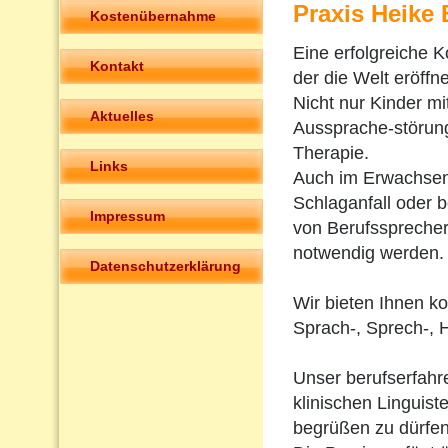
Praxis Heike
Kostenübernahme
Eine erfolgreiche K
Kontakt
der die Welt eröffne
Nicht nur Kinder m
Aktuelles
Aussprache-störun
Therapie.
Links
Auch im Erwachsen
Schlaganfall oder 
Impressum
von Berufsspreche
notwendig werden.
Datenschutzerklärung
Wir bieten Ihnen k
Sprach-, Sprech-, 
Unser berufserfah
klinischen Linguiste
begrüßen zu dürfen