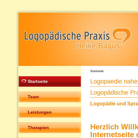
Startseite
Logopaedie nahe
Startseite
Logopädische Pr
Team
Logopädie und Sprac
Leistungen
Herzlich Wil
Therapien
Internetseit