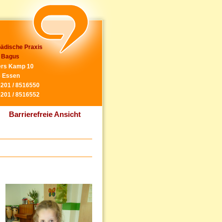
ädische Praxis
 Bagus
rs Kamp 10
 Essen
0201 / 8516550
0201 / 8516552
Barrierefreie Ansicht