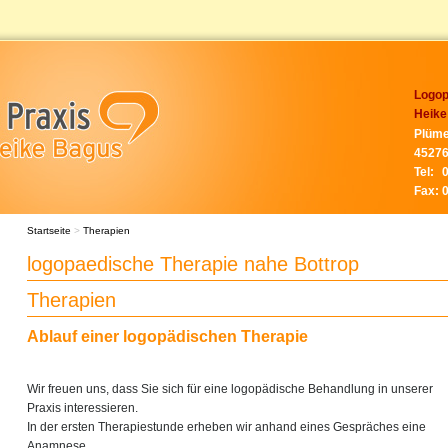
Logop
Heike
Plüme
45276
Tel:
Fax:
Startseite
>
Therapien
logopaedische Therapie nahe Bottrop
Therapien
Ablauf einer logopädischen Therapie
Wir freuen uns, dass Sie sich für eine logopädische Behandlung in unserer
Praxis interessieren.
In der ersten Therapiestunde erheben wir anhand eines Gespräches eine
Anamnese.