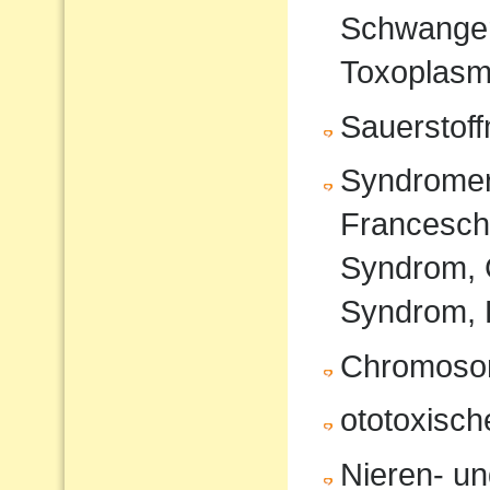
Schwanger
Toxoplasm
Sauerstof
Syndromer
Francesche
Syndrom, 
Syndrom, 
Chromoso
ototoxisc
Nieren- u