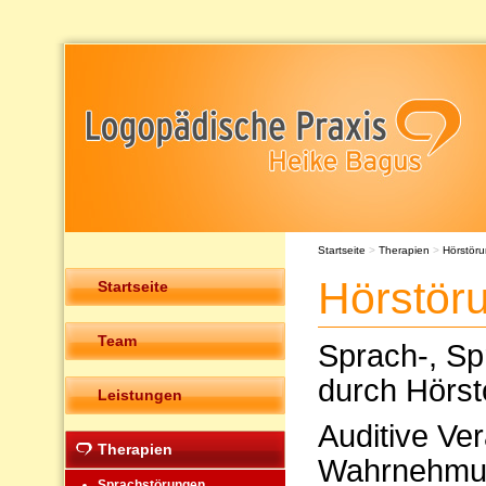
Startseite
>
Therapien
>
Hörstör
Hörstör
Startseite
Team
Sprach-, Sp
durch Hörst
Leistungen
Auditive Ve
Therapien
Wahrnehmu
Sprachstörungen