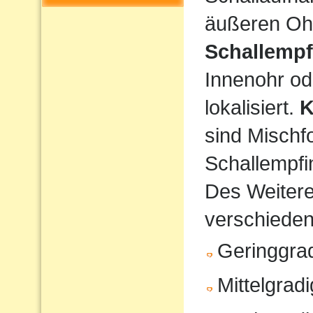
äußeren Ohr
Schallempf
Innenohr od
lokalisiert.
K
sind Mischf
Schallempfi
Des Weiteren
verschiede
Geringgrad
Mittelgrad