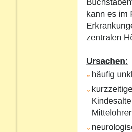
Buchstaben
kann es im
Erkrankunge
zentralen 
Ursachen:
häufig un
kurzzeitig
Kindesalte
Mittelohr
neurologi