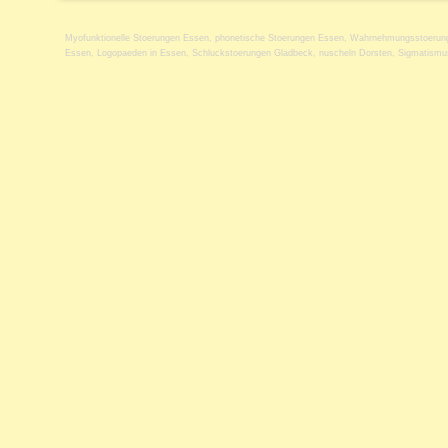
Myofunktionelle Stoerungen Essen
,
phonetische Stoerungen Essen
,
Wahrnehmungsstoerun
Essen
,
Logopaeden in Essen
,
Schluckstoerungen Gladbeck
,
nuscheln Dorsten
,
Sigmatismu