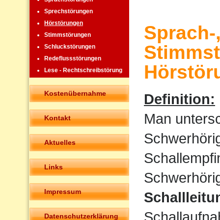
Sprechstörungen
Hörstörungen
Sprach-
Stimmstörungen
Stimmst
Schluckstörungen
Redeflussstörungen
Hörstör
Lese - Rechtschreibstörung
Kostenübernahme
Definition:
Man untersc
Kontakt
Schwerhörigk
Aktuelles
Schallempfi
Links
Schwerhörigk
Impressum
Schallleit
Schallaufna
Datenschutzerklärung