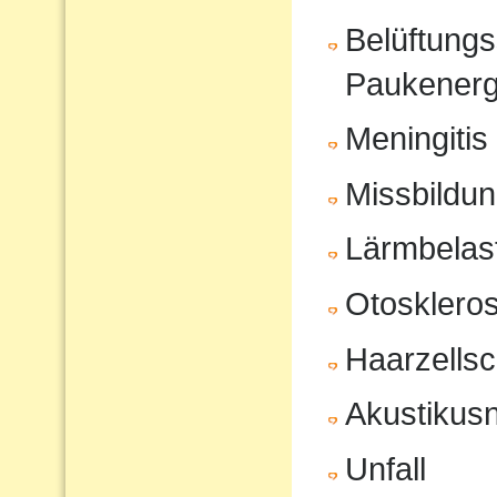
Belüftungs
Paukenerg
Meningitis
Missbildu
Lärmbelas
Otosklero
Haarzells
Akustikus
Unfall