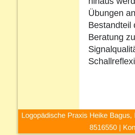
hinaus werd
Übungen ang
Bestandteil
Beratung zu
Signalqualit
Schallreflex
Logopädische Praxis Heike Bagus, 
8516550 |
Kon