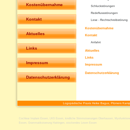
Kostenübernahme
Schluckstörungen
Redeflussstörungen
Kontakt
Lese - Rechtschreibstörung
Kostenübernahme
Aktuelles
Kontakt
Anfahrt
Links
Aktuelles
Links
Impressum
Impressum
Datenschutzerklärung
Datenschutzerklärung
Logopädische Praxis Heike Bagus, Plümers Kamp
Cochlear Implant Essen
,
LKG Essen
,
kindliche Stimmstoerungen Oberhausen
,
Myofunktion
Essen
,
Grammatikstoerung Hattingen
,
stockendes Lesen Essen