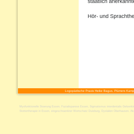
staatlich anerkann
Hör- und Sprachthe
Logopädische Praxis Heike Bagus, Plümers Kamp
Myofunktionelle Stoerung Essen
,
Fazialisparese Essen
,
Sigmatismus interdentalis Gelsenki
Stottertherapie in Essen
,
eingeschraenkter Wortschatz Duisburg
,
Dyslalien Oberhausen
,
Ak