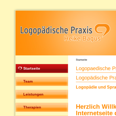
Startseite
Logopaedische P
Startseite
Logopädische Pr
Team
Logopädie und Sprac
Leistungen
Herzlich Wil
Therapien
Internetseit