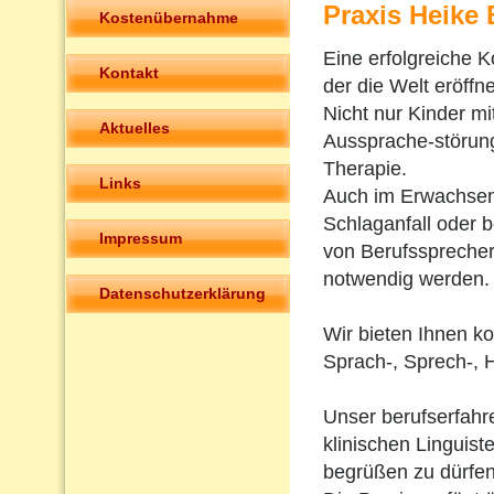
Praxis Heike
Kostenübernahme
Eine erfolgreiche K
Kontakt
der die Welt eröffne
Nicht nur Kinder m
Aktuelles
Aussprache-störun
Therapie.
Links
Auch im Erwachsen
Schlaganfall oder 
Impressum
von Berufsspreche
notwendig werden.
Datenschutzerklärung
Wir bieten Ihnen k
Sprach-, Sprech-, 
Unser berufserfah
klinischen Linguiste
begrüßen zu dürfen