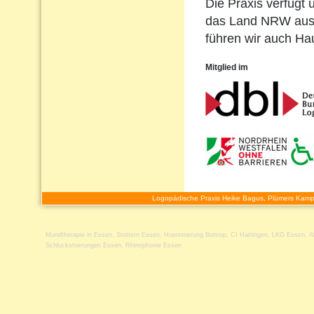
Die Praxis verfügt 
das Land NRW ausg
führen wir auch H
Mitglied im
Logopädische Praxis Heike Bagus, Plümers Kamp
Mundtherapie in Essen
,
Stottern Essen
,
Hoerstoerung Bottrop
,
CI Hattingen
,
LKG Essen
,
A
Schluckstoerungen Essen
,
Rhinophonie Essen