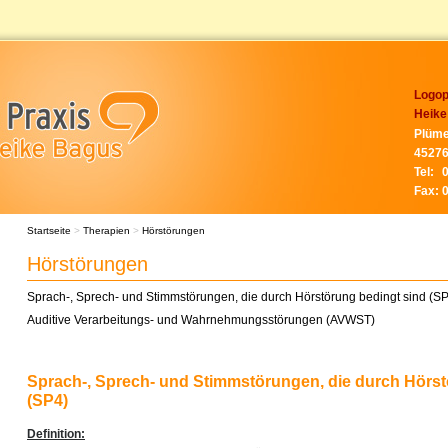
Logop
Heike
Plüme
45276
Tel:
Fax:
Startseite
>
Therapien
>
Hörstörungen
Hörstörungen
Sprach-, Sprech- und Stimmstörungen, die durch Hörstörung bedingt sind (S
Auditive Verarbeitungs- und Wahrnehmungsstörungen (AVWST)
Sprach-, Sprech- und Stimmstörungen, die durch Hörst
(SP4)
Definition: