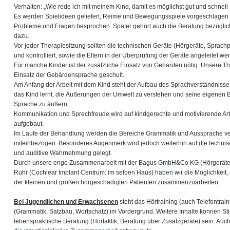
Verhalten: „Wie rede ich mit meinem Kind, damit es möglichst gut und schnell 
Es werden Spielideen geliefert, Reime und Bewegungsspiele vorgeschlagen u
Probleme und Fragen besprochen. Später gehört auch die Beratung bezüglic
dazu.
Vor jeder Therapiesitzung sollten die technischen Geräte (Hörgeräte, Sprac
und kontrolliert, sowie die Eltern in der Überprüfung der Geräte angeleitet we
Für manche Kinder ist der zusätzliche Einsatz von Gebärden nötig. Unsere T
Einsatz der Gebärdensprache geschult.
Am Anfang der Arbeit mit dem Kind steht der Aufbau des Sprachverständnisse
das Kind lernt, die Äußerungen der Umwelt zu verstehen und seine eigenen
Sprache zu äußern.
Kommunikation und Sprechfreude wird auf kindgerechte und motivierende Ar
aufgebaut.
Im Laufe der Behandlung werden die Bereiche Grammatik und Aussprache ve
miteinbezogen. Besonderes Augenmerk wird jedoch weiterhin auf die techni
und auditive Wahrnehmung gelegt.
Durch unsere enge Zusammenarbeit mit der Bagus GmbH&Co KG (Hörgeräte
Ruhr (Cochlear Implant Centrum: im selben Haus) haben wir die Möglichkeit, 
der kleinen und großen hörgeschädigten Patienten zusammenzuarbeiten.
Bei Jugendlichen und Erwachsenen
steht das Hörtraining (auch Telefontrai
(Grammatik, Satzbau, Wortschatz) im Vordergrund. Weitere Inhalte können 
lebenspraktische Beratung (Hörtaktik, Beratung über Zusatzgeräte) sein. Auc