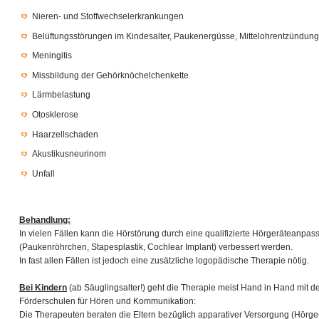
Nieren- und Stoffwechselerkrankungen
Belüftungsstörungen im Kindesalter, Paukenergüsse, Mittelohrentzündun
Meningitis
Missbildung der Gehörknöchelchenkette
Lärmbelastung
Otosklerose
Haarzellschaden
Akustikusneurinom
Unfall
Behandlung:
In vielen Fällen kann die Hörstörung durch eine qualifizierte Hörgeräteanpa
(Paukenröhrchen, Stapesplastik, Cochlear Implant) verbessert werden.
In fast allen Fällen ist jedoch eine zusätzliche logopädische Therapie nötig.
Bei Kindern
(ab Säuglingsalter!) geht die Therapie meist Hand in Hand mit d
Förderschulen für Hören und Kommunikation:
Die Therapeuten beraten die Eltern bezüglich apparativer Versorgung (Hörg