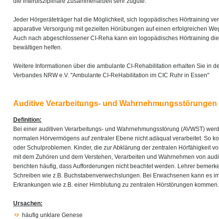
die interdisziplinäre Zusammenarbeit sehr zugute.
Jeder Hörgeräteträger hat die Möglichkeit, sich logopädisches Hörtraining ve
apparative Versorgung mit gezielten Hörübungen auf einen erfolgreichen Weg
Auch nach abgeschlossener CI-Reha kann ein logopädisches Hörtraining die 
bewältigen helfen.
Weitere Informationen über die ambulante CI-Rehabilitation erhalten Sie in d
Verbandes NRW e.V. "Ambulante CI-ReHabilitation im CIC Ruhr in Essen"
Auditive Verarbeitungs- und Wahrnehmungsstörungen
Definition:
Bei einer auditiven Verarbeitungs- und Wahrnehmungsstörung (AVWST) werden
normalen Hörvermögens auf zentraler Ebene nicht adäquat verarbeitet. So ko
oder Schulproblemen. Kinder, die zur Abklärung der zentralen Hörfähigkeit v
mit dem Zuhören und dem Verstehen, Verarbeiten und Wahrnehmen von auditi
berichten häufig, dass Aufforderungen nicht beachtet werden. Lehrer beme
Schreiben wie z.B. Buchstabenverwechslungen. Bei Erwachsenen kann es 
Erkrankungen wie z.B. einer Hirnblutung zu zentralen Hörstörungen kommen.
Ursachen:
häufig unklare Genese