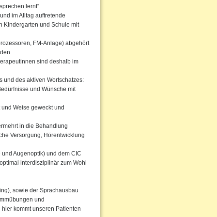
sprechen lernt“.
nd im Alltag auftretende
h Kindergarten und Schule mit
hprozessoren, FM-Anlage) abgehört
rden.
herapeutinnen sind deshalb im
s und des aktiven Wortschatzes:
 Bedürfnisse und Wünsche mit
t und Weise geweckt und
rmehrt in die Behandlung
sche Versorgung, Hörentwicklung
 und Augenoptik) und dem CIC
optimal interdisziplinär zum Wohl
ning), sowie der Sprachausbau
Stimmübungen und
h hier kommt unseren Patienten