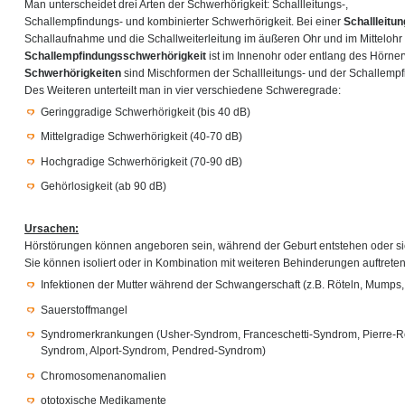
Man unterscheidet drei Arten der Schwerhörigkeit: Schallleitungs-,
Schallempfindungs- und kombinierter Schwerhörigkeit. Bei einer
Schallleitu
Schallaufnahme und die Schallweiterleitung im äußeren Ohr und im Mittelohr 
Schallempfindungsschwerhörigkeit
ist im Innenohr oder entlang des Hörnerv
Schwerhörigkeiten
sind Mischformen der Schallleitungs- und der Schallemp
Des Weiteren unterteilt man in vier verschiedene Schweregrade:
Geringgradige Schwerhörigkeit (bis 40 dB)
Mittelgradige Schwerhörigkeit (40-70 dB)
Hochgradige Schwerhörigkeit (70-90 dB)
Gehörlosigkeit (ab 90 dB)
Ursachen:
Hörstörungen können angeboren sein, während der Geburt entstehen oder sic
Sie können isoliert oder in Kombination mit weiteren Behinderungen auftret
Infektionen der Mutter während der Schwangerschaft (z.B. Röteln, Mumps
Sauerstoffmangel
Syndromerkrankungen (Usher-Syndrom, Franceschetti-Syndrom, Pierre-R
Syndrom, Alport-Syndrom, Pendred-Syndrom)
Chromosomenanomalien
ototoxische Medikamente