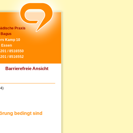
ädische Praxis
 Bagus
rs Kamp 10
 Essen
0201 / 8516550
0201 / 8516552
Barrierefreie Ansicht
P4)
örung bedingt sind