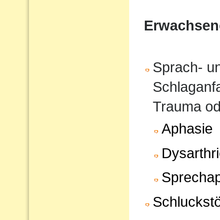
Erwachsen
Sprach- u
Schlaganfa
Trauma od
Aphasie
Dysarthr
Sprechap
Schluckst