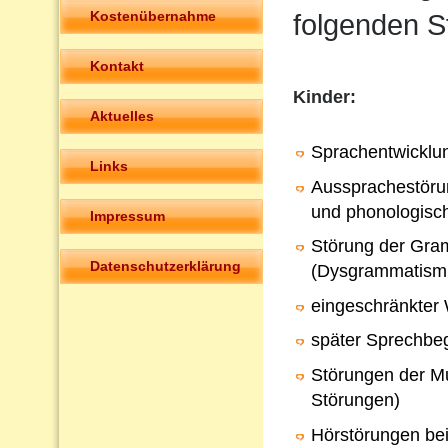
Kostenübernahme
folgenden S
Kontakt
Kinder:
Aktuelles
Sprachentwicklu
Links
Aussprachestörun
und phonologisc
Impressum
Störung der Gra
Datenschutzerklärung
(Dysgrammatism
eingeschränkter
später Sprechbeg
Störungen der Mu
Störungen)
Hörstörungen bei