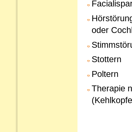
Facialispa
Hörstörun
oder Cochl
Stimmstör
Stottern
Poltern
Therapie 
(Kehlkopfe