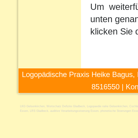
Um
weiterf
unten genan
klicken Sie 
Logopädische Praxis Heike Bagus, 
8516550 |
Kon
LKG Gelsenkirchen
,
Wortschatz Defizite Gladbeck
,
Logopaedie nahe Gelsenkirchen
,
Cochle
Essen
,
LRS Gladbeck
,
auditive Verarbeitungsstoerung Essen
,
phonetische Stoerungen Ess