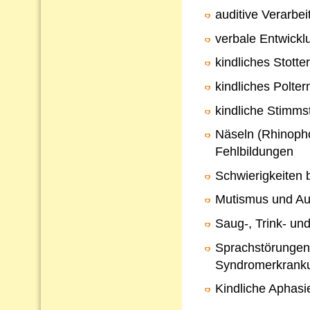
auditive Verarb
verbale Entwickl
kindliches Stotte
kindliches Polter
kindliche Stimms
Näseln (Rhinopho
Fehlbildungen
Schwierigkeiten 
Mutismus und Au
Saug-, Trink- un
Sprachstörungen
Syndromerkrank
Kindliche Aphasi