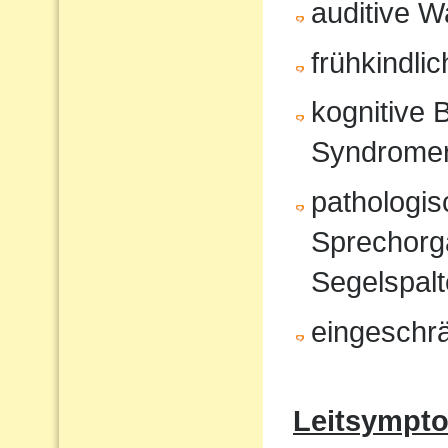
auditive 
frühkindli
kognitive 
Syndrome
pathologi
Sprechorg
Segelspalt
eingeschr
Leitsympt