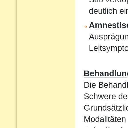
deutlich e
Amnestis
Ausprägun
Leitsympt
Behandlun
Die Behandl
Schwere der
Grundsätzli
Modalitäten