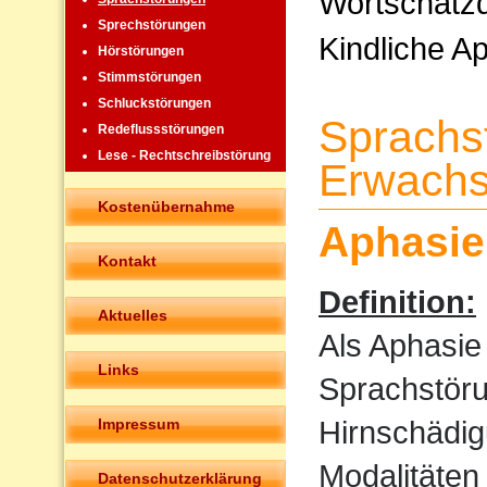
Wortschatzd
Sprechstörungen
Kindliche A
Hörstörungen
Stimmstörungen
Schluckstörungen
Sprachs
Redeflussstörungen
Lese - Rechtschreibstörung
Erwachs
Kostenübernahme
Aphasie
Kontakt
Definition:
Aktuelles
Als Aphasie
Links
Sprachstöru
Hirnschädig
Impressum
Modalitäten
Datenschutzerklärung