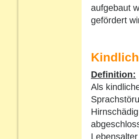
aufgebaut w
gefördert wi
Kindlic
Definition:
Als kindlic
Sprachstöru
Hirnschädig
abgeschloss
Lebensalter 