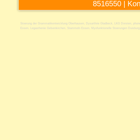
8516550 |
Kon
Stoerung der Grammatikentwicklung Oberhausen
,
Dysarthrie Gladbeck
,
LKG Dorsten
,
phon
Essen
,
Legasthenie Gelsenkirchen
,
Stammeln Essen
,
Myofunktionelle Stoerungen Duisburg