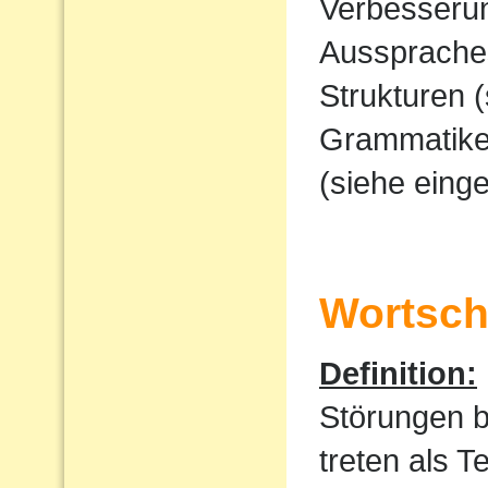
Verbesserun
Ausspraches
Strukturen 
Grammatike
(siehe eing
Wortscha
Definition:
Störungen 
treten als T