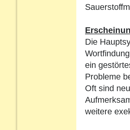
Sauerstoffm
Erscheinu
Die Haupts
Wortfindun
ein gestört
Probleme be
Oft sind ne
Aufmerksamk
weitere exek